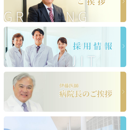
年末年始期間中は、感染対策及び職員体制の
都合により、患者様の安全確保および円滑な
診療・看護を最優先とするため、面会時間を
下記のとおり制限いたします。
■ 面会制限期間：
2025年12月27日(土) ～
2026年1月4日（月）
■ 面会時間：
14時 ～ 15時（厳守）
※上記時間以外の面会は、原則としてお断り
いたします。
【お願い】
本対応は、限られた人員の中で患者様の安全
を守るために必要な措置です。個別のご要望
やご事情による面会時間の変更には対応でき
かねますので、ご理解・ご協力をお願いいた
します。
※ 病状説明等、やむを得ない事情がある場合