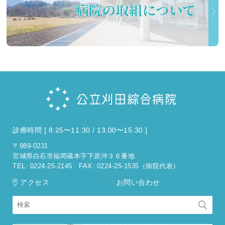
は、事前に病棟までご相談ください。
公立刈田綜合病院 病院長
沈降破傷風トキソイド（破傷風ワクチン）出
2025.07.22
荷停止に関するお知らせ
このたび、沈降破傷風トキソイド（破傷風ワ
クチン）につきまして、製造元における製造
工程の適格性再検証のため、2025年7月9日
診療時間 [ 8:25〜11:30 / 13:00〜15:30 ]
に製造業者による出荷停止および販売業者に
〒989-0231
よる供給停止が発表されました。
宮城県白石市福岡蔵本字下原沖３６番地
TEL: 0224-25-2145
FAX: 0224-25-1535（病院代表）
これに伴い、全国的にワクチンの入手が困難
アクセス
お問い合わせ
な状況となっており、当院におきましても提
供が困難なため、当面の間、破傷風ワクチン
の予防接種を
中止
させていただきます。