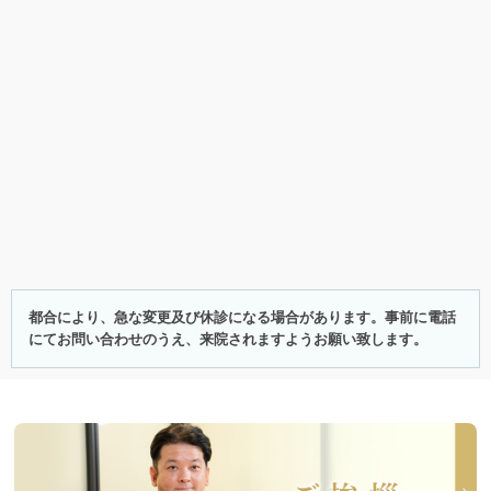
患者様にはご不便、ご迷惑をお掛けいたしま
すが、安全な医療環境を維持するための設備
更新工事となりますので、何卒ご理解とご協
力を賜りますようお願い申し上げます。
【重要】
面会制限解除のお知らせ
2026.04.30
これまで新型コロナウイルス感染症対策とし
て面会を制限しておりましたが、令和8年5月
1日（金）より面会を再開いたします。
都合により、急な変更及び休診になる場合があります。事前に電話
引き続き安全確保のため、下記内容へのご理
にてお問い合わせのうえ、来院されますようお願い致します。
解とご協力をお願いいたします。
>>詳細はこちら
【重要】
年末年始の面会時間制限について
2025.12.17