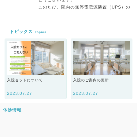
このたび、院内の無停電電源装置（UPS）の
更新工事を実施するため、下記の日程で一部
区域において停電を伴う作業を行います。
トピックス
Topics
停電日時：令和8年7月11日（土）AM 8：00
開始～
12日（日）PM 8：00終了（2日間の停電）
停電範囲：救急処置室、診察室１、２、その
他一部区域
入院セットについて
入院のご案内の更新
工事期間中は、停電に伴い一部の医療機器が
2023.07.27
2023.07.27
使用できないため、
救急車の受け入れを一時
停止
いたします。
休診情報
なお、
救急車以外（ウォークイン）で受診さ
れる患者様につきましては、診察場所を変更
して通常どおり診療いたします。