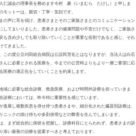
人仁誠会の理事長を務めます今村 豪（いまむら たけし）と申しま
のモットーは、親切・丁寧・笑顔です。
まの声に耳を傾け、患者さまとそのご家族さまとのコミュニケーション
にしてまいりました。患者さまの健康問題や不安だけでなく、ご家族さ
安も含め少しでも取り除いていくことが重要な役割であると感じ、それ
けてきました。
、この度公立刈田総合病院は公設民営化とはなりますが、当法人は白石
さんに必要とされる医療を、今までの公営時よりもより一層ご要望に応
る医療の適正化をしていくことを約束します。
地域に必要な総合診療、救急医療、および時間外診療を担っていきま
合診療においては、昨今特に重要性を感じています。
が進展し複数疾患を併せ持つ患者さまや、細分化された臓器別診療は、
リニックの掛け持ちや多剤併用などの弊害を生んでしまいます。
は、まず総合的に病状を把握し、診療科目にとらわれず、患者さまの訴
り添い最善の治療を提案すべきと考えております。