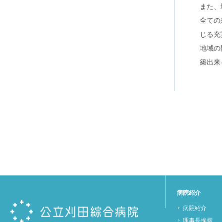
また、
全ての
じる充
地域の
築出来
病院紹介
病院紹介
理事長挨拶